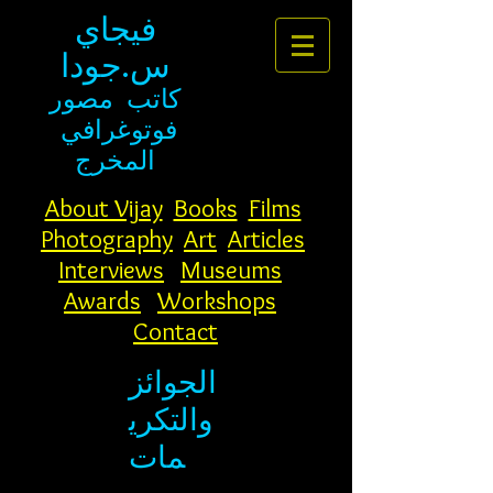
فيجاي
س.جودا
كاتب
مصور
فوتوغرافي
المخرج
About Vijay
Books
Films
Photography
Art
Articles
Interviews
Museums
Awards
Workshops
Contact
الجوائز
والتكري
مات