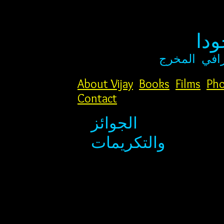
دا
افي
المخرج
About Vijay
Books
Films
Pho
Contact
الجوائز
والتكريمات