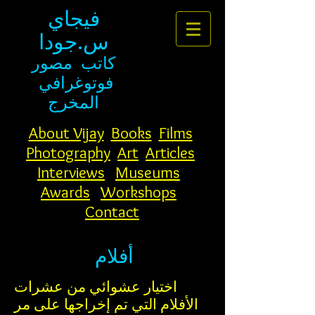
فيجاي
س.جودا
كاتب
مصور
فوتوغرافي
المخرج
About Vijay
Books
Films
Photography
Art
Articles
Interviews
Museums
Awards
Workshops
Contact
أفلام
اختيار عشوائي من عشرات
الأفلام التي تم إخراجها على مر