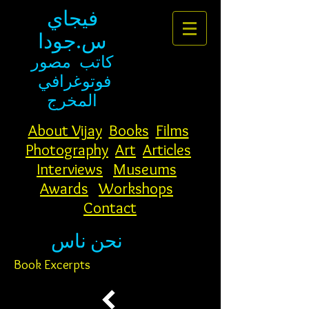
فيجاي
س.جودا
كاتب
مصور
فوتوغرافي
المخرج
About Vijay
Books
Films
Photography
Art
Articles
Interviews
Museums
Awards
Workshops
Contact
نحن ناس
Book Excerpts