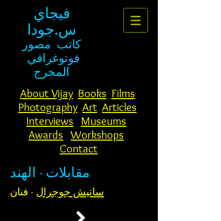
فيجاي
س.جودا
كاتب
مصور
فوتوغرافي
المخرج
About Vijay
Books
Films
Photography
Art
Articles
Interviews
Museums
Awards
Workshops
Contact
مقابلات - الهند
ساتيش جوجرال
- فنان