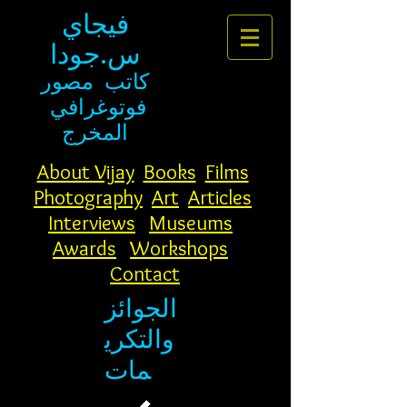
فيجاي
س.جودا
كاتب
مصور
فوتوغرافي
المخرج
About Vijay
Books
Films
Photography
Art
Articles
Interviews
Museums
Awards
Workshops
Contact
الجوائز
والتكري
مات