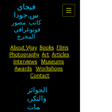
فيجاي
س.جودا
كاتب
مصور
فوتوغرافي
المخرج
About Vijay
Books
Films
Photography
Art
Articles
Interviews
Museums
Awards
Workshops
Contact
الجوائز
والتكري
مات