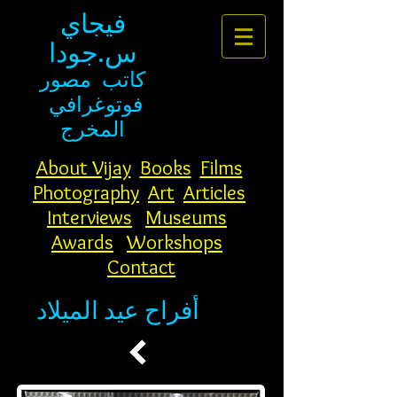
فيجاي
س.جودا
كاتب
مصور
فوتوغرافي
المخرج
About Vijay
Books
Films
Photography
Art
Articles
Interviews
Museums
Awards
Workshops
Contact
أفراح عيد الميلاد