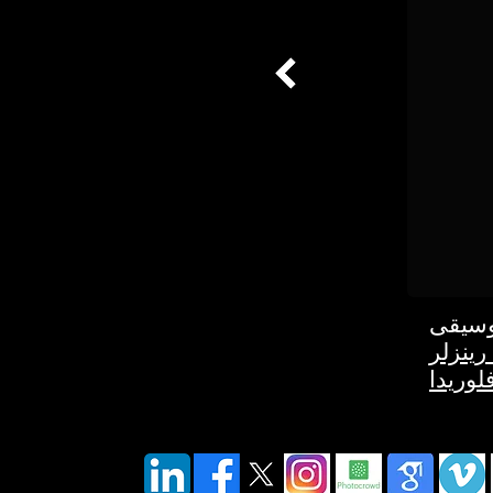
 أ مشروع موسيقى
رينزلر