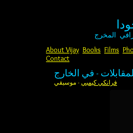
دا
افي
المخرج
About Vijay
Books
Films
Pho
Contact
لمقابلات - في الخارج
فرانكي كيمبي
- موسيقي