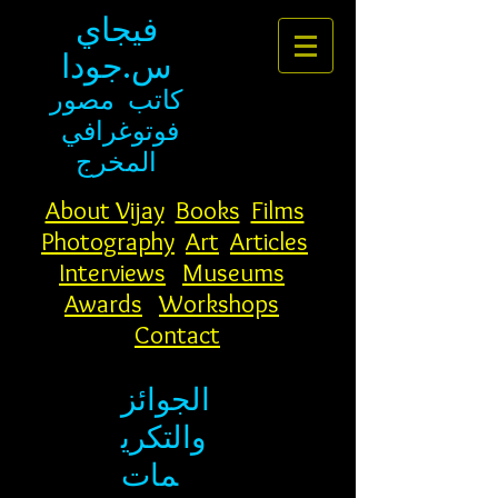
فيجاي
س.جودا
كاتب
مصور
فوتوغرافي
المخرج
About Vijay
Books
Films
Photography
Art
Articles
Interviews
Museums
Awards
Workshops
Contact
الجوائز
والتكري
مات