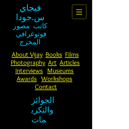
فيجاي
س.جودا
كاتب
مصور
فوتوغرافي
المخرج
About Vijay
Books
Films
Photography
Art
Articles
Interviews
Museums
Awards
Workshops
Contact
الجوائز
والتكري
مات