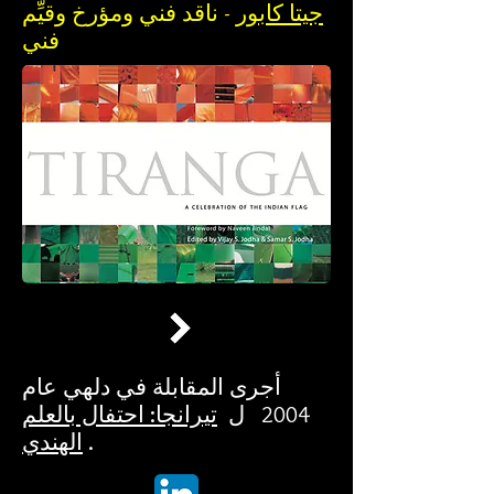
جيتا كابور
- ناقد فني ومؤرخ وقيِّم
فني
أجرى المقابلة في دلهي عام
2004 ل
تيرانجا: احتفال بالعلم
.
الهندي