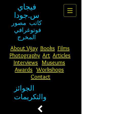
فيجاي
س.جودا
كاتب
مصور
فوتوغرافي
المخرج
About Vijay
Books
Films
Photography
Art
Articles
Interviews
Museums
Awards
Workshops
Contact
الجوائز
والتكريمات