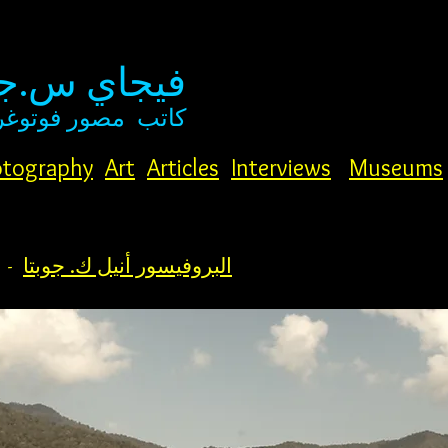
فيجاي س.جو
كاتب
مصور فوتوغر
tography
Art
Articles
Interviews
Museums
البروفيسور أنيل ك. جوبتا
- ب