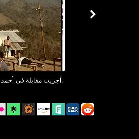
. الصورة © فيجاي س.جودا.
أجريت مقابلة في أحمد آباد عام 4