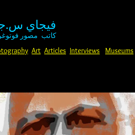
فيجاي س.جو
كاتب
مصور فوتوغر
tography
Art
Articles
Interviews
Museums