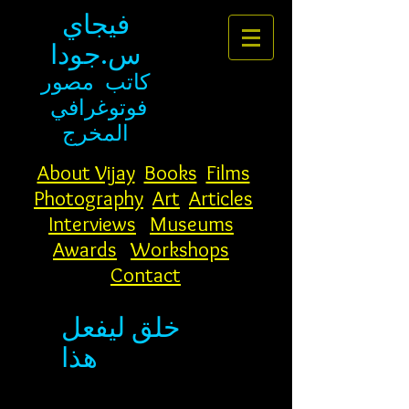
فيجاي
س.جودا
كاتب
مصور
فوتوغرافي
المخرج
About Vijay
Books
Films
Photography
Art
Articles
Interviews
Museums
Awards
Workshops
Contact
خلق ليفعل
هذا