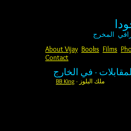
دا
افي
المخرج
About Vijay
Books
Films
Pho
Contact
لمقابلات - في الخارج
- ملك البلوز
BB King