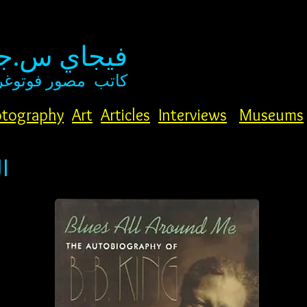
فيجاي س.جو
كاتب
مصور فوتوغر
tography
Art
Articles
Interviews
Museums
ا