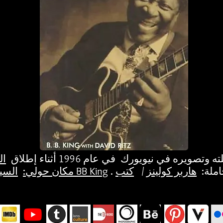
ته وتصويره في نيويورك
في عام 1996 أثناء إطلاق
ال
املة:
هاربر كولينز
/
السيرة الذاتية لـ BB King
مكان حولي: